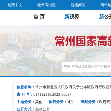
繁體中文
无障碍浏览
智能问答
网站
首 页
新
视界
新
公
信息名称：
常州市新北区人民政府关于公布区政府行政规
索 引 号：
014112118/2023-00097
主题分类：
其他
体裁分类：
通知
组配分类：
政府规
公开方式：
主动公开