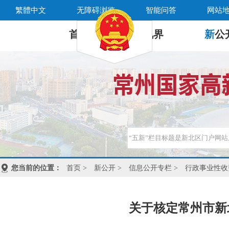
繁體中文
无障碍浏览
智能问答
网站
首 页
新
视界
新
公
您当前的位置：
首页
>
新公开
>
信息公开专栏
>
行政事业性收
关于核定常州市新