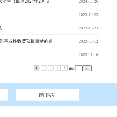
单（截至2024年2月份）
2024-03-26
2023-10-23
复
2023-10-23
行政事业性收费项目目录的通
2023-06-12
2023-01-16
1
2
3
4
5
跳到
部门网站
州市政府
市财政局
安徽
福建
泰州市政府
市人社局
江西
市自然资源和规划局
盐城市政府
河南
湖北
市卫生健康委员会
广西
西藏
新疆
市市场监督管理局
务管理办
市信访局
市机关事务管理局