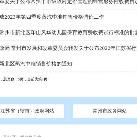
革委关于公布常州市市级政府定价管理的经营服务性收费目录清
成2023年第四季度蒸汽中准销售价格调价工作
常州市新北区印山风华幼儿园保育教育费收费试行标准的批
政局 常州市发展和改革委员会转发关于公布2022年江苏省
新北区蒸汽中准销售价格的通知
，总页数：
5
页，当前为第
1
页
江苏省（辖市）政府网站
常州市政务网站
府
技局
山西
无锡市政府
市民族宗教事务局
区人大
辽宁
吉林
区政协
常州市政府
黑龙江
市公安局
纪委监委
徐州市政府
上海
市民政局
检察院
山东
镇江市政府
组织部
江苏
市司法局
浙江
扬
四川
市水利局
南通市政府
贵州
市农业农村局
云南
宿迁市政府
陕西
市商务局
甘肃
淮安市政府
青海
市文化广电和旅游局
连云港市政府
台湾
内蒙古
市生态环境局
市城管局
市体育局
市统计局
市政务服