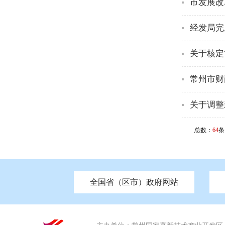
市发展改
经发局完
关于核定
常州市财
关于调整
总数：
64
条
全国省（区市）政府网站
市发改委
北京
中国江苏
天津
市工信局
重庆
南京市政府
市教育局
河南
苏州市政
河北
市科
市住房和城乡建设局
湖南
广东
市交通运输局
海南
市应急管理局
市审计局
市外事办