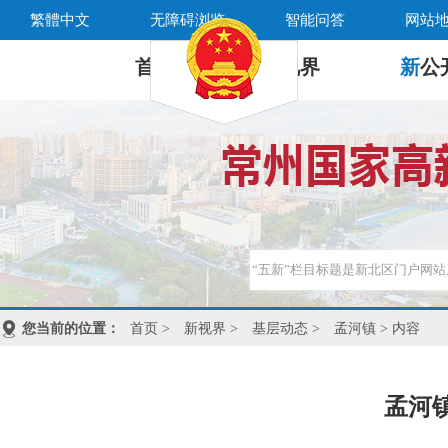
繁體中文
无障碍浏览
智能问答
网站
首 页
新
视界
新
公
您当前的位置：
首页
>
新视界
>
基层动态
>
孟河镇
> 内容
孟河