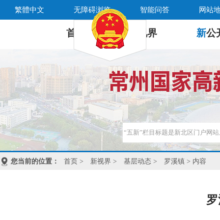
繁體中文
无障碍浏览
智能问答
网站
首 页
新
视界
新
公
您当前的位置：
首页
>
新视界
>
基层动态
>
罗溪镇
> 内容
罗