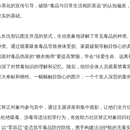
系化的宣传引导，破除“毒品与日常生活相距甚远”的认知偏差
坚实的基础。
队长仇智以图文并茂的形式，生动形象地讲解了常见毒品的种类
种类。通过观看吸食毒品导致身体受损、家庭破裂等触目惊心的
面对毒品伪装的“糖衣炮弹”要提高警惕，学会“珍爱生命、远离
加深了对禁毒知识的理解和记忆。随后，组织全体人员观看禁毒
巨大奉献和牺牲。一幅幅触目惊心的图片，一个个发人深思的案
社区矫正对象均参与其中，通过主题讲座和集中观影，让他们全方
决杜绝吸毒、涉毒等违法犯罪行为，有效助力社区矫正对象回归
以“零容忍”姿态筑牢毒品防控防线，携手构建法治护航的无毒