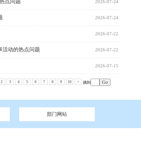
的热点问题
2026-07-24
题
2026-07-24
2026-07-22
事活动的热点问题
2026-07-22
2026-07-15
2
3
4
5
6
7
8
9
10
>
跳到
部门网站
州市政府
市财政局
安徽
福建
泰州市政府
市人社局
江西
市自然资源和规划局
盐城市政府
河南
湖北
市卫生健康委员会
广西
西藏
新疆
市市场监督管理局
务管理办
市信访局
市机关事务管理局