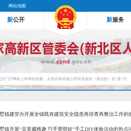
网站地图
新
公开
新
服务
墅镇建管办开展全镇既有建筑安全隐患再排查再整治工作的
墅镇开展“豆荚藏稚趣 巧手塑萌娃”手工DIY体验活动的热点