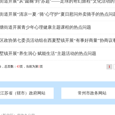
街道开展“从‘蹴鞠’到‘苏超’——足球的奇幻旅程”文化活动
街道开展“清凉一夏·‘骑’心守护”夏日慰问外卖骑手的热点问
塘街道开展青少年心理健康主题课程的热点问题
区政协第七委员活动组在西夏墅镇开展“有事好商量”协商议
墅镇开展“养生润心 赋能生活”主题活动的热点问题
条，总页数：
43
页，当前为第
1
页
1
江苏省（辖市）政府网站
常州市政务网站
府
技局
山西
无锡市政府
市民族宗教事务局
区人大
辽宁
吉林
区政协
常州市政府
黑龙江
市公安局
纪委监委
徐州市政府
上海
市民政局
检察院
山东
镇江市政府
组织部
江苏
市司法局
浙江
扬
四川
市水利局
南通市政府
贵州
市农业农村局
云南
宿迁市政府
陕西
市商务局
甘肃
淮安市政府
青海
市文化广电和旅游局
连云港市政府
台湾
内蒙古
市生态环境局
市城管局
市体育局
市统计局
市政务服