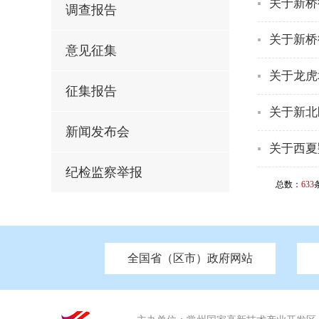
关于新桥
调查报告
关于新桥
意见征集
关于龙虎
征集报告
关于新北
新闻发布会
关于西夏
纪检监察举报
总数：
633
全国省（区市）政府网站
市发改委
北京
中国江苏
天津
市工信局
重庆
南京市政府
市教育局
河南
苏州市政
河北
市科
市住房和城乡建设局
湖南
广东
市交通运输局
海南
市应急管理局
市审计局
市外事办