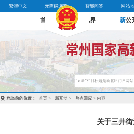
繁體中文
无障碍浏览
智能问答
网站
首 页
新
视界
新
公
您当前的位置：
首页
>
新互动
>
热点回应
> 内容
关于三井街