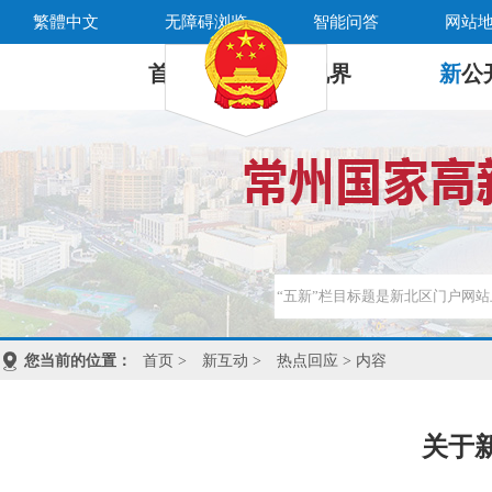
繁體中文
无障碍浏览
智能问答
网站
首 页
新
视界
新
公
您当前的位置：
首页
>
新互动
>
热点回应
> 内容
关于