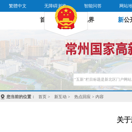
繁體中文
无障碍浏览
智能问答
网站
首 页
新
视界
新
公
您当前的位置：
首页
>
新互动
>
热点回应
> 内容
关于