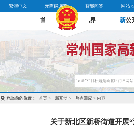
繁體中文
无障碍浏览
智能问答
网站
首 页
新
视界
新
公
您当前的位置：
首页
>
新互动
>
热点回应
> 内容
关于新北区新桥街道开展