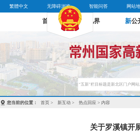
繁體中文
无障碍浏览
智能问答
网站
首 页
新
视界
新
公
您当前的位置：
首页
>
新互动
>
热点回应
> 内容
关于罗溪镇开