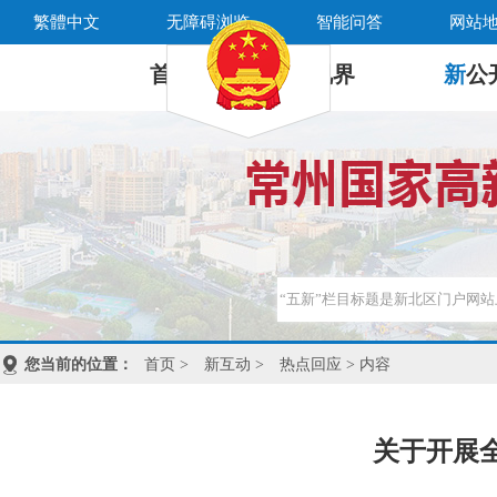
繁體中文
无障碍浏览
智能问答
网站
首 页
新
视界
新
公
您当前的位置：
首页
>
新互动
>
热点回应
> 内容
关于开展