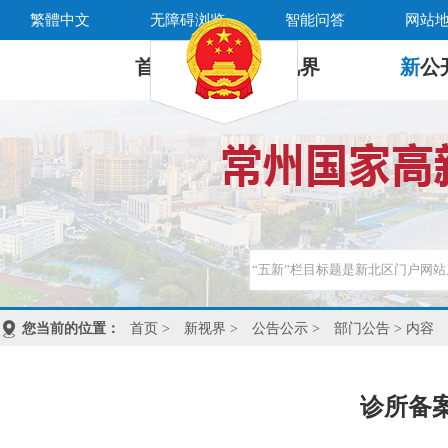
繁體中文
无障碍浏览
智能问答
网站
首 页
新
视界
新
公
您当前的位置：
首页
>
新视界
>
公告公示
>
部门公告
> 内容
诊所备