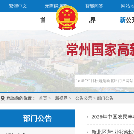
繁體中文
无障碍浏览
智能问答
网站
首 页
新
视界
新
公
您当前的位置：
首页
>
新视界
>
公告公示
> 部门公告
2026年中国农
部门公告
新北区营业性演出