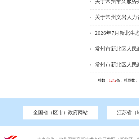
关于常州常久服务
关于常州文岩人力
2026年7月新北
常州市新北区人民
常州市新北区人民
总数：
1242
条，总页数：
全国省（区市）政府网站
江苏省（
市发改委
北京
中国江苏
天津
市工信局
重庆
南京市政府
市教育局
河南
苏州市政府
河北
市科技局
山西
无锡
市
区
市住房和城乡建设局
湖南
广东
市交通运输局
海南
四川
市水利局
南通
市应急管理局
市审计局
市外事办
市生态环