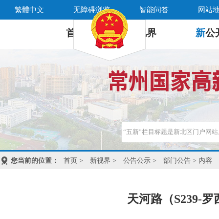
繁體中文
无障碍浏览
智能问答
网站
首 页
新
视界
新
公
您当前的位置：
首页
>
新视界
>
公告公示
>
部门公告
> 内容
天河路（S239