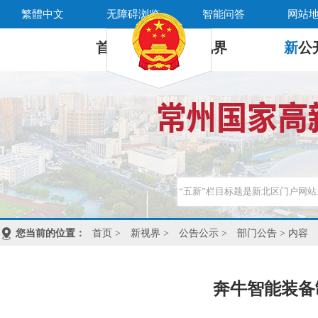
繁體中文
无障碍浏览
智能问答
网站
首 页
新
视界
新
公
您当前的位置：
首页
>
新视界
>
公告公示
>
部门公告
> 内容
奔牛智能装备