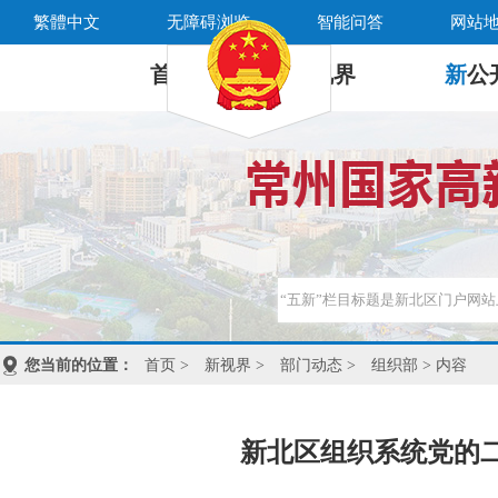
繁體中文
无障碍浏览
智能问答
网站
首 页
新
视界
新
公
您当前的位置：
首页
>
新视界
>
部门动态
>
组织部
> 内容
新北区组织系统党的