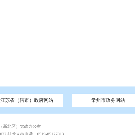
江苏省（辖市）政府网站
常州市政务网站
府
技局
山西
无锡市政府
市民族宗教事务局
区人大
辽宁
吉林
区政协
常州市政府
黑龙江
市公安局
纪委监委
徐州市政府
上海
市民政局
检察院
山东
镇江市政府
组织部
江苏
市司法局
浙江
扬
四川
市水利局
南通市政府
贵州
市农业农村局
云南
宿迁市政府
陕西
市商务局
甘肃
淮安市政府
青海
市文化广电和旅游局
连云港市政府
台湾
内蒙古
市生态环境局
市城管局
市体育局
市统计局
市政务服
（新北区）党政办公室
 技术支持电话：0519-85127013