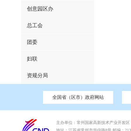
创意园区办
总工会
团委
妇联
资规分局
全国省（区市）政府网站
市发改委
北京
中国江苏
天津
市工信局
重庆
南京市政府
市教育局
河南
苏州市政
河北
市科
市住房和城乡建设局
湖南
广东
市交通运输局
海南
市应急管理局
市审计局
市外事办
主办单位：常州国家高新技术产业开发区
地址：江苏省常州市崇信路8号 邮编：213022