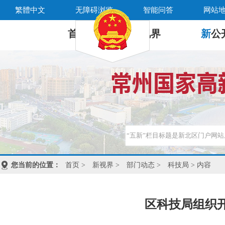
繁體中文
无障碍浏览
智能问答
网站
首 页
新
视界
新
公
您当前的位置：
首页
>
新视界
>
部门动态
>
科技局
> 内容
区科技局组织