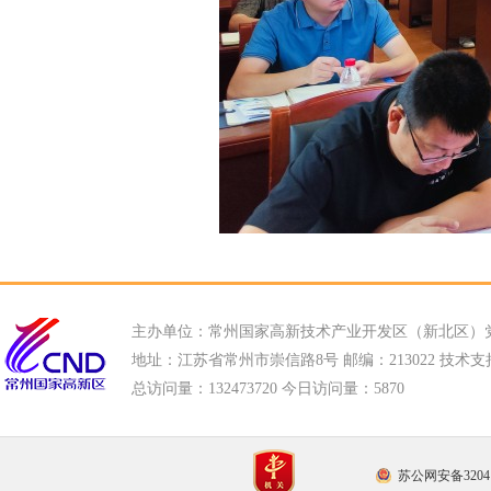
主办单位：常州国家高新技术产业开发区（新北区）
地址：江苏省常州市崇信路8号 邮编：213022 技术支持电话
总访问量：
132473720 今日访问量：
5870
苏公网安备32041