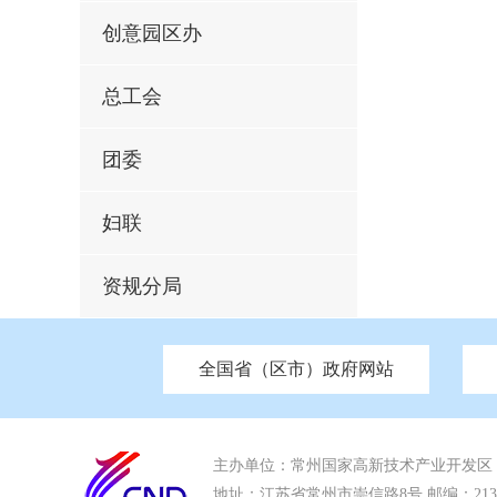
创意园区办
总工会
团委
妇联
资规分局
全国省（区市）政府网站
市发改委
北京
中国江苏
天津
市工信局
重庆
南京市政府
市教育局
河南
苏州市政
河北
市科
市住房和城乡建设局
湖南
广东
市交通运输局
海南
市应急管理局
市审计局
市外事办
主办单位：常州国家高新技术产业开发区
地址：江苏省常州市崇信路8号 邮编：213022