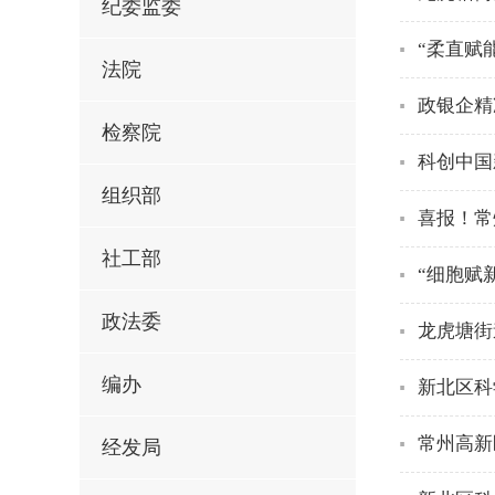
纪委监委
“柔直赋
法院
政银企精
检察院
科创中国
组织部
喜报！常
社工部
“细胞赋
政法委
龙虎塘街
编办
新北区科
常州高新
经发局