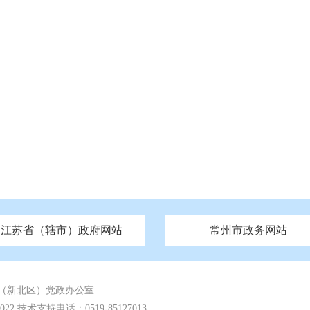
江苏省（辖市）政府网站
常州市政务网站
府
技局
山西
无锡市政府
市民族宗教事务局
区人大
辽宁
吉林
区政协
常州市政府
黑龙江
市公安局
纪委监委
徐州市政府
上海
市民政局
检察院
山东
镇江市政府
组织部
江苏
市司法局
浙江
扬
四川
市水利局
南通市政府
贵州
市农业农村局
云南
宿迁市政府
陕西
市商务局
甘肃
淮安市政府
青海
市文化广电和旅游局
连云港市政府
台湾
内蒙古
市生态环境局
市城管局
市体育局
市统计局
市政务服
（新北区）党政办公室
 技术支持电话：0519-85127013