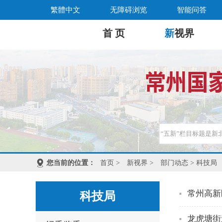
繁體中文
无障碍浏览
智能问答
首 页
新
视界
您当前的位置：
首页
>
新视界
>
部门动态
> 科技局
常州高新
科技局
龙虎塘街