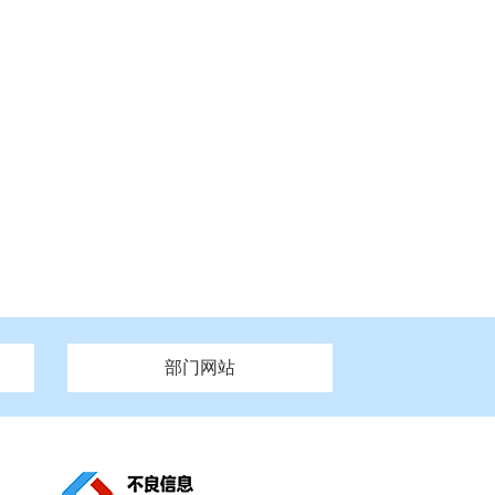
部门网站
州市政府
市财政局
安徽
福建
泰州市政府
市人社局
江西
市自然资源和规划局
盐城市政府
河南
湖北
市卫生健康委员会
广西
西藏
新疆
市市场监督管理局
务管理办
市信访局
市机关事务管理局