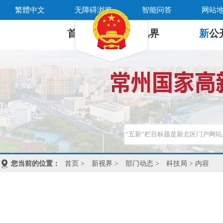
繁體中文
无障碍浏览
智能问答
网站
首 页
新
视界
新
公
您当前的位置：
首页
>
新视界
>
部门动态
>
科技局
> 内容