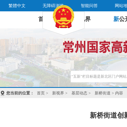
繁體中文
无障碍浏览
智能问答
网站
首 页
新
视界
新
公
您当前的位置：
首页
>
新视界
>
基层动态
>
新桥街道
> 内容
新桥街道创