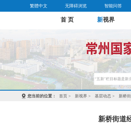
繁體中文
无障碍浏览
智能问答
首 页
新
视界
您当前的位置：
首页
>
新视界
>
基层动态
>
新桥街
新桥街道