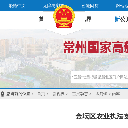
繁體中文
无障碍浏览
智能问答
网站
首 页
新
视界
新
公
您当前的位置：
首页
>
新视界
>
基层动态
>
孟河镇
> 内容
金坛区农业执法