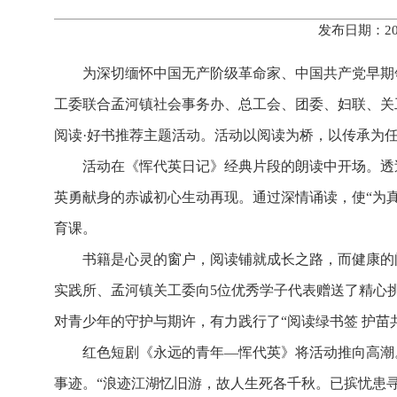
发布日期：20
为深切缅怀中国无产阶级革命家、中国共产党早期
工委联合孟河镇社会事务办、总工会、团委、妇联、关
阅读·好书推荐主题活动。活动以阅读为桥，以传承为
活动在《恽代英日记》经典片段的朗读中开场。透
英勇献身的赤诚初心生动再现。通过深情诵读，使“为
育课。
书籍是心灵的窗户，阅读铺就成长之路，而健康的
实践所、孟河镇关工委向5位优秀学子代表赠送了精心
对青少年的守护与期许，有力践行了“阅读绿书签 护苗
红色短剧《永远的青年—恽代英》将活动推向高潮
事迹。“浪迹江湖忆旧游，故人生死各千秋。已摈忧患