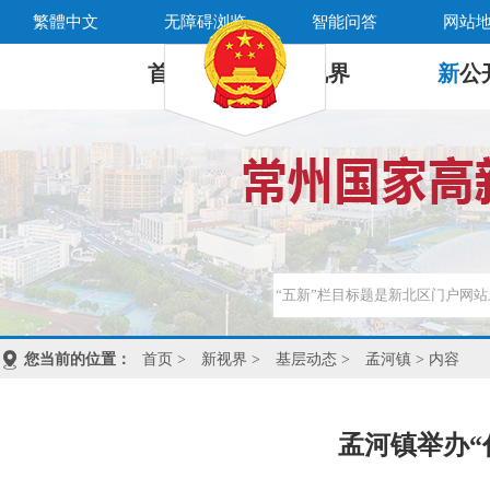
繁體中文
无障碍浏览
智能问答
网站
首 页
新
视界
新
公
您当前的位置：
首页
>
新视界
>
基层动态
>
孟河镇
> 内容
孟河镇举办“