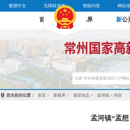
繁體中文
无障碍浏览
智能问答
网站
首 页
新
视界
新
公
您当前的位置：
首页
>
新视界
>
基层动态
>
孟河镇
> 内容
孟河镇“孟