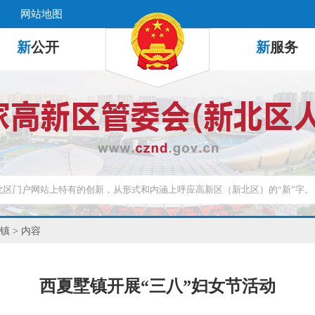
网站地图
新
公开
新
服务
镇
> 内容
西夏墅镇开展“三八”妇女节活动