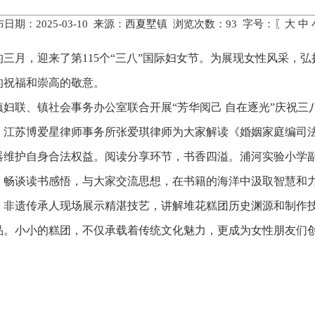
日期：2025-03-10 来源：西夏墅镇 浏览次数：
93
字号：〖
大
中
三月，迎来了第115个“三八”国际妇女节。为展现女性风采，
的祝福和崇高的敬意。
镇妇联、镇社会事务办公室联合开展“芳华阅己 自在逐光”庆祝
，江苏博爱星律师事务所张爱琪律师为大家解读《婚姻家庭编司
器维护自身合法权益。阅读分享环节，书香四溢。浦河实验小学
，畅谈读书感悟，与大家交流思想，在书籍的海洋中汲取智慧和
。非遗传承人现场展示精湛技艺，讲解堆花糕团历史渊源和制作
品。小小的糕团，不仅承载着传统文化魅力，更成为女性朋友们