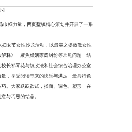
小
〗
弘扬巾帼力量，西夏墅镇精心策划并开展了一系
三八妇女节女性沙龙活动，以最美之姿致敬女性
法解释》，聚焦婚姻家庭纠纷等常见问题，结
副校长祁琴花与镇政法和社会综合治理办公室
力量，享受阅读带来的快乐与满足。最具特色
技巧。大家跃跃欲试，揉面、调色、塑形，在
创意与巧思的结晶。