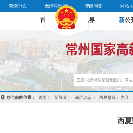
繁體中文
无障碍浏览
智能问答
网站
首 页
新
视界
新
公
您当前的位置：
首页
>
新视界
>
基层动态
>
西夏墅镇
> 内容
西夏