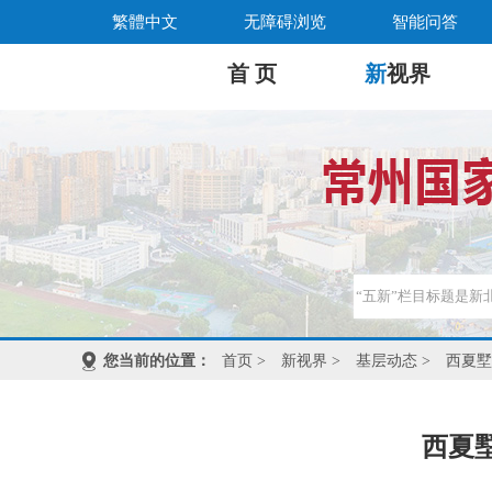
繁體中文
无障碍浏览
智能问答
首 页
新
视界
您当前的位置：
首页
>
新视界
>
基层动态
>
西夏墅
西夏