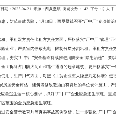
日期：2025-04-21 来源：西夏墅镇 浏览次数：
142
字号：〖
大
中
患，防范事故风险，4月18日，西夏墅镇召开“厂中厂”专项整
租、承租双方责任出租方责任方面，严格落实“厂中厂”管理“五个
险企业，严禁室内停放充电，限制分层分割出租。承租方责任方
理，夯实“厂中厂”安全基础持续推进消防安全“除患治违”，要以
全面拆除占用防火间距和逃生通道的违章建筑。要严格落实“一
全使用，生产用气方面，对照《工贸企业重大隐患判定标准》进行
开展房屋安全评估，建筑装修改造须由有资质的单位设计施工，严
绕应急逃生这一核心要求，抓好“厂中厂”企业应急逃生演练。重
厂区范围的全员应急逃生演练。
过安全警示教育片等真实事故案例剖析，进一步强化“厂中厂”