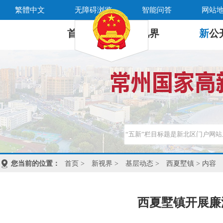
繁體中文
无障碍浏览
智能问答
网站
首 页
新
视界
新
公
您当前的位置：
首页
>
新视界
>
基层动态
>
西夏墅镇
> 内容
西夏墅镇开展廉