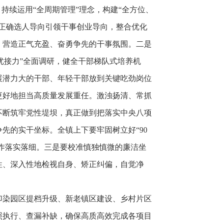
持续运用“全周期管理”理念，构建“全方位、
正确选人导向引领干事创业导向，整合优化
，营造正气充盈、奋勇争先的干事氛围。二是
优接力”全面调研，健全干部梯队式培养机
展潜力大的干部、年轻干部放到关键吃劲岗位
更好地担当高质量发展重任。
激浊扬清、常抓
不断筑牢党性堤坝，真正做到把落实中央八项
先的实干坐标。全镇上下要牢固树立好“90
工作落实落细。三是要校准慎独慎微的廉洁坐
性、深入性地检视自身、矫正纠偏，自觉净
印染园区提档升级、新老镇区建设、乡村片区
照执行、查漏补缺，确保高质高效完成各项目