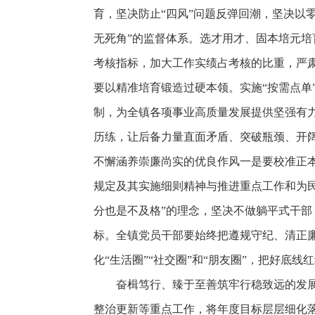
育，坚决防止“四风”问题反弹回潮，坚决以
无死角”的监督体系。
选才用才、固本培元培
考核指标，加大工作实绩占考核的比重，严
要以精准培育锻造过硬本领。实施“按需点单
制，为全镇各项事业高质量发展提供坚强有
历练，让后备力量直面矛盾、突破瓶颈、开
不懈涵养崇廉尚实的优良作风一是要校准正
规定及其实施细则精神与推进重点工作和为民
分也是不及格”的理念，坚决不做躺平式干部
标。全镇党员干部要始终把遵规守纪、清正
化“生活圈”“社交圈”和“朋友圈”，把好底
奋楫笃行、臻于至善筑牢行稳致远的发
整治更新等重点工作，将年度目标层层细化