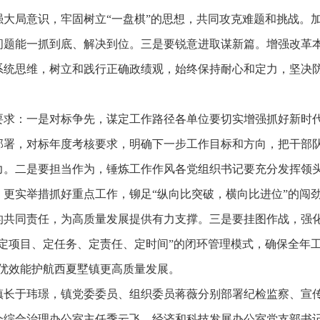
大局意识，牢固树立“一盘棋”的思想，共同攻克难题和挑战。
问题能一抓到底、解决到位。三是要锐意进取谋新篇。增强改革
系统思维，树立和践行正确政绩观，始终保持耐心和定力，坚决
要求：一是对标争先，谋定工作路径各单位要切实增强抓好新时
部署，对标年度考核要求，明确下一步工作目标和方向，把干部
力。
二是要担当作为，锤炼工作作风各党组织书记要充分发挥领
更实举措抓好重点工作，铆足“纵向比突破，横向比进位”的闯
的共同责任，为高质量发展提供有力支撑。
三是要挂图作战，强
定项目、定任务、定责任、定时间”的闭环管理模式，确保全年工
优效能护航西夏墅镇更高质量发展。
镇长于玮璟，镇党委委员、组织委员蒋薇分别部署纪检监察、宣
会综合治理办公室主任季云飞，经济和科技发展办公室党支部书