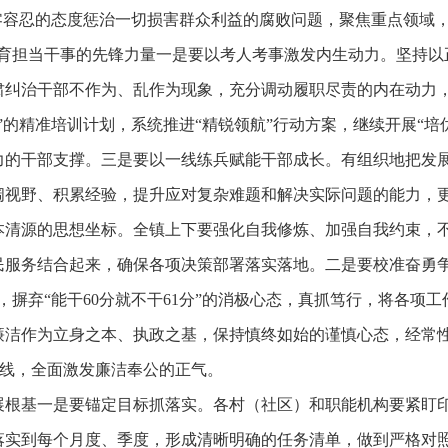
零容忍的态度惩治一切损害群众利益的腐败问题，聚焦重点领域，
育担当干事的先锋力量一是要以考人考事激发内生动力。坚持以
肃纠治干部不作为、乱作为现象，充分调动履职尽责的内在动力
”的精准培训计划，系统推进“精锐领航”行动方案，继续开展“培
力的干部支撑。三是要以一线练兵赋能干部成长。有组织地把发
阔视野、积累经验，提升应对复杂难题和解决实际问题的能力，
本清源的思想坐标。全镇上下要强化自我修炼、加强自我约束，
服务结合起来，确保各项决策部署落实落地。二是要校准奋勇争
，摒弃“能干60分就不干61分”的消极心态，真抓笃行，将各项
廉洁作为立身之本、执政之基，保持慎终如始的谨慎心态，经常
线红线，全面激发廉洁奉公的正气。
展根基一是要锚定目标抓落实。各村（社区）和职能机构要紧盯
落实到每个月度、季度，形成清晰明确的任务清单，做到严格对