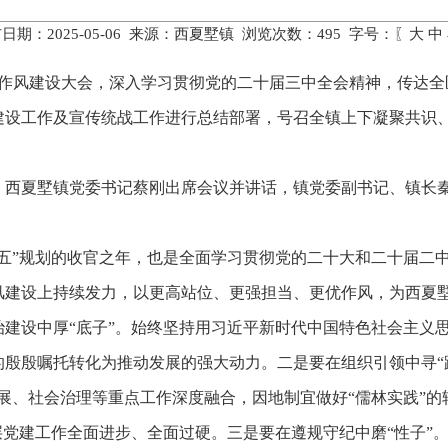
日期：2025-05-06 来源：西夏墅镇 浏览次数：
495
字号：〖
大
中
关作风建设大会，深入学习贯彻党的二十届三中全会精神，传达
风建设工作及宣传统战工作进行总结部署，号召全镇上下凝聚共识
、西夏墅镇党委书记蔡刚出席会议并讲话，镇党委副书记、镇长
十四五”规划的收官之年，也是全面学习贯彻党的二十大和二十届
风建设上持续发力，以更高站位、更强担当、更优作风，为西夏
建设中厚“底子”。始终坚持用习近平新时代中国特色社会主义
殷殷嘱托转化为推动发展的强大动力。二是要在组织引领中寻“
展、社会治理等重点工作深度融合，因地制宜做好“儒林实践”
层党建工作全面进步、全面过硬。三是要在遵规守纪中磨“性子”