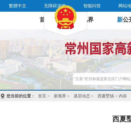
繁體中文
无障碍浏览
智能问答
网站
首 页
新
视界
新
公
您当前的位置：
首页
>
新视界
>
基层动态
>
西夏墅镇
> 内容
西夏