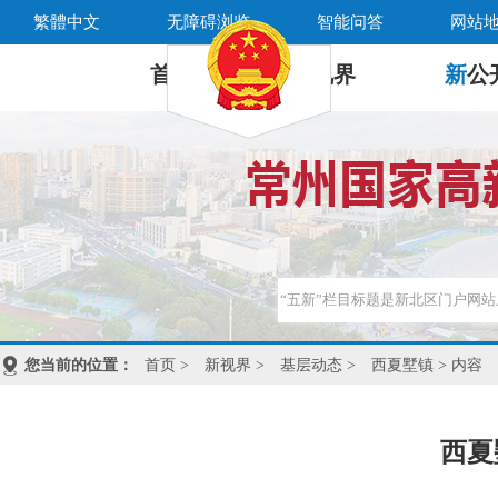
繁體中文
无障碍浏览
智能问答
网站
首 页
新
视界
新
公
您当前的位置：
首页
>
新视界
>
基层动态
>
西夏墅镇
> 内容
西夏