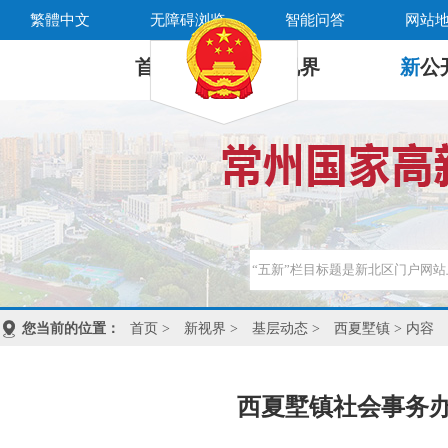
繁體中文
无障碍浏览
智能问答
网站
首 页
新
视界
新
公
您当前的位置：
首页
>
新视界
>
基层动态
>
西夏墅镇
> 内容
西夏墅镇社会事务办