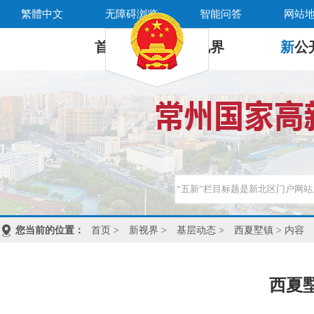
繁體中文
无障碍浏览
智能问答
网站
首 页
新
视界
新
公
您当前的位置：
首页
>
新视界
>
基层动态
>
西夏墅镇
> 内容
西夏