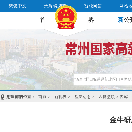
繁體中文
无障碍浏览
智能问答
网站
首 页
新
视界
新
公
您当前的位置：
首页
>
新视界
>
基层动态
>
西夏墅镇
> 内容
金牛研