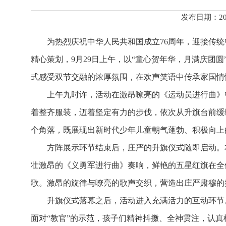
发布日期：20
为热烈庆祝中华人民共和国成立76周年，迎接传
精心策划，9月29日上午，以“童心贺年华，月满庆团
式感受双节交融的浓厚氛围，在欢声笑语中传承家国情
上午九时许，活动在激昂嘹亮的《运动员进行曲》
着整齐服装，迈着坚定有力的步伐，依次从升旗台前缓
个角落，既展现出新时代少年儿童朝气蓬勃、积极向上
方阵展示环节结束后，庄严的升旗仪式随即启动。
壮激昂的《义勇军进行曲》奏响，鲜艳的五星红旗在全
歌。激昂的旋律与嘹亮的歌声交织，营造出庄严肃穆的
升旗仪式落幕之后，活动进入充满活力的互动环节
面对“教官”的示范，孩子们精神抖擞、全神贯注，认