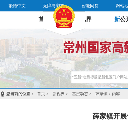
繁體中文
无障碍浏览
智能问答
网站
首 页
新
视界
新
公
您当前的位置：
首页
>
新视界
>
基层动态
>
薛家镇
> 内容
薛家镇开展