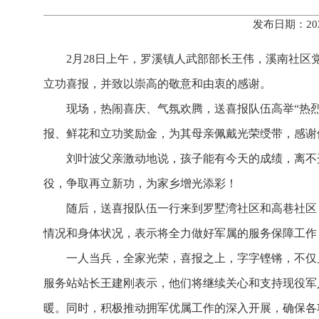
发布日期：20
2月28日上午，罗溪镇人武部部长王伟，溪南社
立功喜报，并致以崇高的敬意和由衷的感谢。
现场，热闹喜庆、气氛欢腾，送喜报队伍高举“热
报、鲜花和立功奖励金，为其母亲佩戴光荣绶带，感谢
刘叶波父亲激动地说，孩子能有今天的成绩，离不
役，争取再立新功，为家乡增光添彩！
随后，送喜报队伍一行来到罗墅湾社区和高巷社区
情况和身体状况，表示将全力做好军属的服务保障工作
一人当兵，全家光荣，喜报之上，字字铿锵，不仅
服务站站长王建刚表示，他们将继续关心和支持现役军
暖。同时，积极推动拥军优属工作的深入开展，确保各