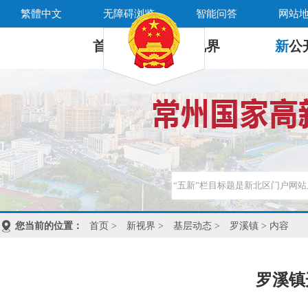
繁體中文
无障碍浏览
智能问答
网站
首 页
新
视界
新
公
您当前的位置：
首页
>
新视界
>
基层动态
>
罗溪镇
> 内容
罗溪镇