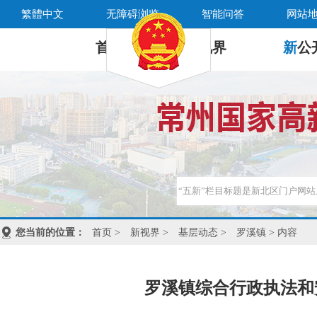
繁體中文
无障碍浏览
智能问答
网站
首 页
新
视界
新
公
您当前的位置：
首页
>
新视界
>
基层动态
>
罗溪镇
> 内容
罗溪镇综合行政执法和