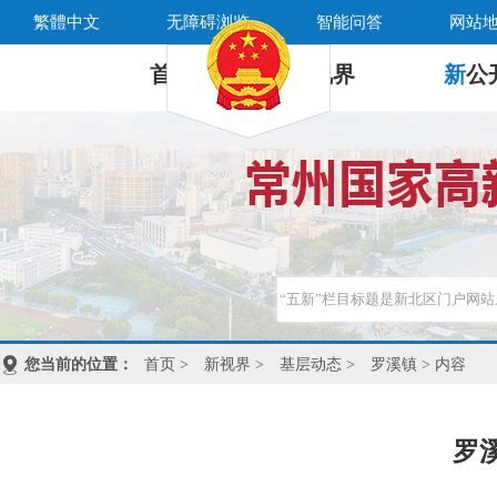
繁體中文
无障碍浏览
智能问答
网站
首 页
新
视界
新
公
您当前的位置：
首页
>
新视界
>
基层动态
>
罗溪镇
> 内容
罗