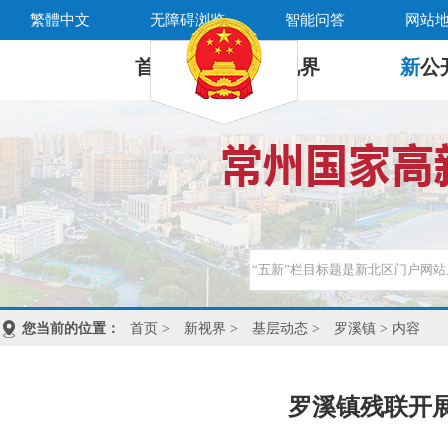
繁體中文
无障碍浏览
智能问答
网站
首 页
新
视界
新
公
您当前的位置：
首页
>
新视界
>
基层动态
>
罗溪镇
> 内容
罗溪镇残联开