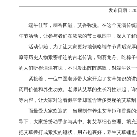
发布日期：20
端午佳节，粽香四溢，艾香弥漫。在这个充满传统
午节活动，让参与者们在浓浓的节日氛围中，深入了解
活动伊始，为了让大家更好地领略端午节背后深厚
原等历史人物紧密相连的古老传说，到赛龙舟、吃粽子
的人们听得津津有味，不时发出阵阵感叹，对端午这一
紧接着，一位中医老师带大家开启了艾草知识的讲
药用价值和养生功效。老师从艾草的生长习性讲起，详
等内容，让大家对这看似平常却蕴含诸多奥秘的艾草刮
而最受大家欢迎的，当属制作养生艾草锤和香囊的
导下，大家纷纷动手参与其中。将艾草细心整理、填充
把艾草捶打成紧实的锤状，用布包裹好，养生艾草锤也