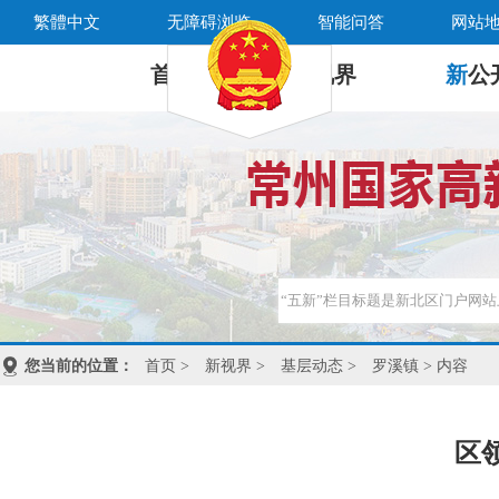
繁體中文
无障碍浏览
智能问答
网站
首 页
新
视界
新
公
您当前的位置：
首页
>
新视界
>
基层动态
>
罗溪镇
> 内容
区