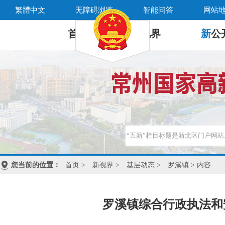
繁體中文
无障碍浏览
智能问答
网站
首 页
新
视界
新
公
您当前的位置：
首页
>
新视界
>
基层动态
>
罗溪镇
> 内容
罗溪镇综合行政执法和