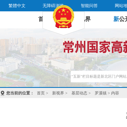
繁體中文
无障碍浏览
智能问答
网站
首 页
新
视界
新
公
您当前的位置：
首页
>
新视界
>
基层动态
>
罗溪镇
> 内容