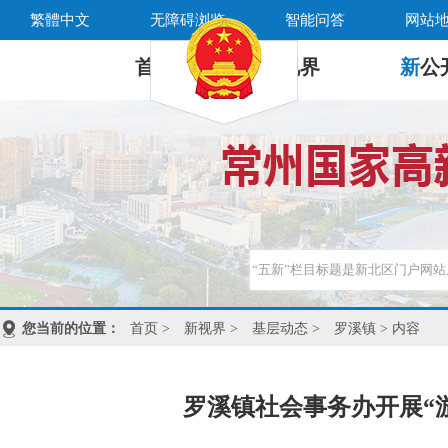
繁體中文
无障碍浏览
智能问答
网站
首 页
新
视界
新
公
您当前的位置：
首页
>
新视界
>
基层动态
>
罗溪镇
> 内容
罗溪镇社会事务办开展“