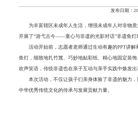
发布日期：20
为丰富辖区未成年人生活，增强未成年人对非物质
开展了“游弋古今——童心与非遗的光影对话”非遗鱼灯
活动开始前，志愿者老师通过生动有趣的PPT讲
鱼灯，细致地扎竹篾、巧妙地贴彩纸、精心地固定装饰
欢声笑语，传统非遗也在亲子互动与亲手实践中焕发出
本次活动，不仅让孩子们亲身体验了非遗的魅力，
中华优秀传统文化的传承与发展贡献力量。