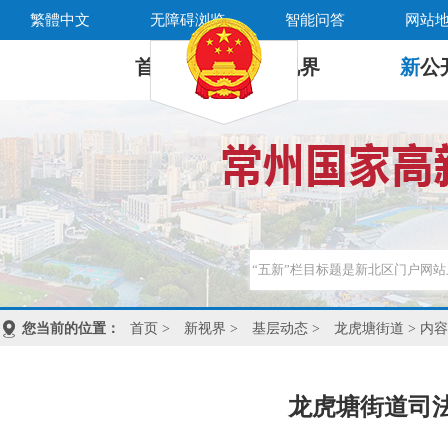
繁體中文
无障碍浏览
智能问答
网站
首 页
新
视界
新
公
您当前的位置：
首页
>
新视界
>
基层动态
>
龙虎塘街道
> 内容
龙虎塘街道司