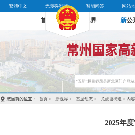
繁體中文
无障碍浏览
智能问答
网站
首 页
新
视界
新
公
您当前的位置：
首页
>
新视界
>
基层动态
>
龙虎塘街道
> 内容
2025