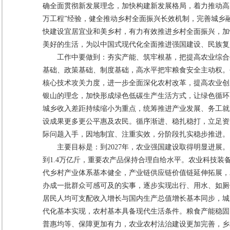
确全面贯彻新发展理念，加快构建新发展格局，着力推动高
万工程”经验，健全推动乡村全面振兴长效机制，完善城乡
快建设宜居宜业和美乡村，有力有效推进乡村全面振兴，加
美好的生活，为以中国式现代化全面推进强国建设、民族复
工作中要做到：夯实产能、筑牢根基，把提高农业综合
基础、政策基础、制度基础，高水平把牢粮食安全主动权。
核心技术攻关力度，进一步全面深化农村改革，提高农业创
银山的理念，加快形成绿色低碳生产生活方式，让绿色循环
城乡收入差距持续缩小为重点，统筹推进产业发展、务工就
设成果更多更公平惠及农民。循序渐进、稳扎稳打，立足资
际问题入手，因地制宜、注重实效，分阶段扎实稳步推进。
主要目标是：到2027年，农业强国建设取得明显进
到1.4万亿斤，重要农产品保持合理自给水平。农业科技
代乡村产业体系基本健全，产业链供应链价值链延伸拓展，
办成一批群众可感可及的实事，逐步实现出行、用水、如厕
居民人均可支配收入增长与国内生产总值增长基本同步，城
代化基本实现，农村基本具备现代生活条件。粮食产能稳固
普惠均等、保障更加有力，农业农村法治建设更加完善，乡