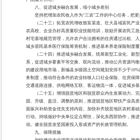
八、促进城乡融合发展，缩小城乡差别
坚持把增加农民收入作为“三农”工作的中心任务，把
（二十三）拓宽农民增收致富渠道。壮大县域富民产业
农高校、企业办好高质量职业技能培训，鼓励开展农民工急
村宅基地规范管理，允许农户合法拥有的住房通过出租、入
城乡居民基本医疗保险筹资机制，推进基本养老保险制度覆
（二十四）推进城乡融合发展。统筹新型工业化、新型
系，促进城乡要素平等交换、双向流动，推动公共资源均衡
的建设用地市场，新编县乡级国土空间规划安排不少于10
务制度，推动符合条件的农业转移人口社会保险、住房保障
交通道路连接、供电网络互联、客运物流一体，促进城乡基
（二十五）增强脱贫地区和脱贫群众内生发展动力。完
固、升级、盘活、调整的原则，推进脱贫地区帮扶产业高质
面振兴补助资金优先支持内容。加快补齐脱贫地区农村基础
行动。持续做好中央单位定点帮扶，深化东西部协作，推进
动。健全脱贫攻坚国家投入形成资产的长效管理机制。
九、保障措施