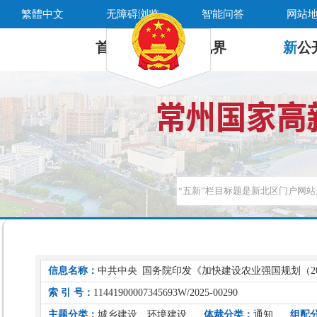
繁體中文
无障碍浏览
智能问答
网站
首 页
新
视界
新
公
信息名称：
中共中央 国务院印发《加快建设农业强国规划（202
索 引 号：
11441900007345693W/2025-00290
主题分类：
城乡建设、环境建设
体裁分类：
通知
组配