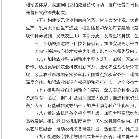
测预警体系。实施饲用豆粕减量替代行动，推广低蛋白日粮
完善反食品浪费制度。
（五）构建多元化食物供给体系。树立大农业观、大食
生产。发展大水面生态渔业，推进陆基和深远海养殖渔场建
现代种养设施，发展农业工厂等新形态。发展生物科技、生
三、全领域推进农业科技装备创新，加快实现高水平农
以农业关键核心技术攻关为引领，以产业急需为导向，
（六）加快农业科技创新水平整体跃升。加强国家农业
协作、适度竞争的农业科技创新体系。强化农业基础研究前
破。改善农业领域国家实验室和全国重点实验室条件，建成
深度合作。加强农业知识产权保护和侵权打击。健全公益性
（七）推动种业自主创新全面突破。深入实施种业振兴
资源保存、鉴定、创制和基因挖掘重大设施，推进种质资源
高产大豆、耐盐碱作物等品种，加快生物育种产业化应用。
（八）推进农机装备全程全面升级。加强大型高端智能
高效发展。推进老旧农机报废更新，优化农机装备结构。打
农艺深度融合，推动农机装备研发制造、熟化定型、推广应
（九）促进数字技术与现代农业全面融合。建立健全天