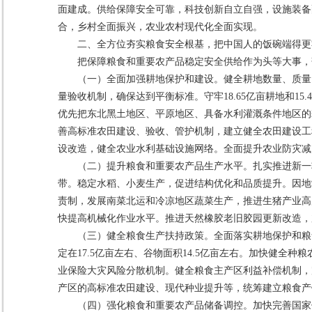
面建成。供给保障安全可靠，科技创新自立自强，设施装备
合，乡村全面振兴，农业农村现代化全面实现。
二、全方位夯实粮食安全根基，把中国人的饭碗端得更
把保障粮食和重要农产品稳定安全供给作为头等大事，
（一）全面加强耕地保护和建设。健全耕地数量、质量
量验收机制，确保达到平衡标准。守牢18.65亿亩耕地和
优先把东北黑土地区、平原地区、具备水利灌溉条件地区的
善高标准农田建设、验收、管护机制，建立健全农田建设工
设改造，健全农业水利基础设施网络。全面提升农业防灾减
（二）提升粮食和重要农产品生产水平。扎实推进新一
带。稳定水稻、小麦生产，促进结构优化和品质提升。因地
责制，发展南菜北运和冷凉地区蔬菜生产，推进生猪产业高
快提高机械化作业水平。推进天然橡胶老旧胶园更新改造，
（三）健全粮食生产扶持政策。全面落实耕地保护和粮
定在17.5亿亩左右、谷物面积14.5亿亩左右。加快健
业保险大灾风险分散机制。健全粮食主产区利益补偿机制，
产区的高标准农田建设、现代种业提升等，统筹建立粮食产
（四）强化粮食和重要农产品储备调控。加快完善国家