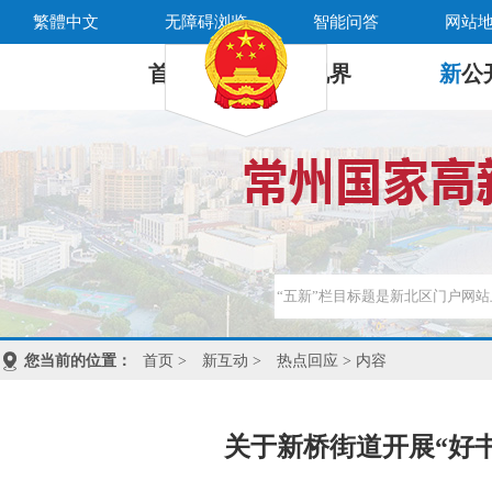
繁體中文
无障碍浏览
智能问答
网站
首 页
新
视界
新
公
您当前的位置：
首页
>
新互动
>
热点回应
> 内容
关于新桥街道开展“好